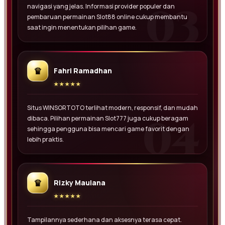
navigasi yang jelas. Informasi provider populer dan
pembaruan permainan Slot88 online cukup membantu
saat ingin menentukan pilihan game.
Fahri Ramadhan
Situs WINSORTOTO terlihat modern, responsif, dan mudah
dibaca. Pilihan permainan Slot777 juga cukup beragam
sehingga pengguna bisa mencari game favorit dengan
lebih praktis.
Rizky Maulana
Tampilannya sederhana dan aksesnya terasa cepat.