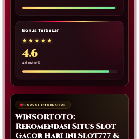
Bonus Terbesar
★★★★★
4.6
4.6 out of 5
PRODUCT INFORMATION
WINSORTOTO:
Rekomendasi Situs Slot
Gacor Hari Ini Slot777 &