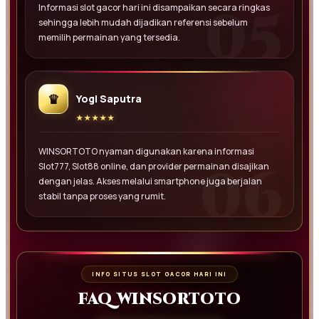
Informasi slot gacor hari ini disampaikan secara ringkas
sehingga lebih mudah dijadikan referensi sebelum
memilih permainan yang tersedia.
Yogi Saputra
WINSORTOTO nyaman digunakan karena informasi
Slot777, Slot88 online, dan provider permainan disajikan
dengan jelas. Akses melalui smartphone juga berjalan
stabil tanpa proses yang rumit.
FAQ WINSORTOTO