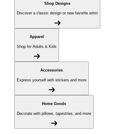
Shop Designs
Discover a classic design or new favorite artist
Apparel
Shop for Adults & Kids
Accessories
Express yourself with stickers and more
Home Goods
Decorate with pillows, tapestries, and more