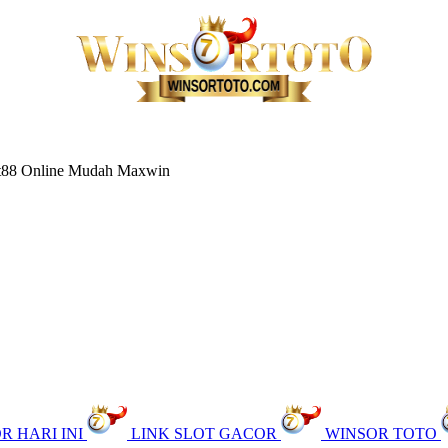
ot88 Online Mudah Maxwin
R HARI INI
LINK SLOT GACOR
WINSOR TOTO