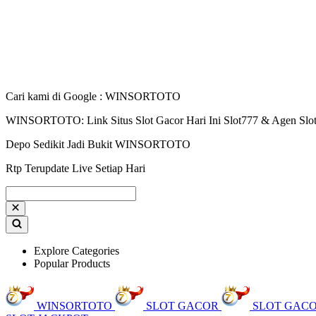
Cari kami di Google : WINSORTOTO
WINSORTOTO: Link Situs Slot Gacor Hari Ini Slot777 & Agen Sl
Depo Sedikit Jadi Bukit WINSORTOTO
Rtp Terupdate Live Setiap Hari
Explore Categories
Popular Products
WINSORTOTO
SLOT GACOR
SLOT GACO