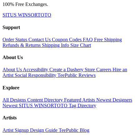
100% Free Exchanges.
SITUS WINSORTOTO
Support
Order Status
Contact Us
Coupon Codes
FAQ
Free Shipping
Refunds & Returns
Shipping Info
Size Chart
About Us
About Us
Accessibility
Create a Dashery Store
Careers
Hire an
Artist
Social Responsibility
TeePublic Reviews
Explore
All Designs
Content Directory
Featured Artists
Newest Designers
Newest SITUS WINSORTOTO
Tag Directory
Artists
Artist Signup
Design Guide
TeePublic Blog