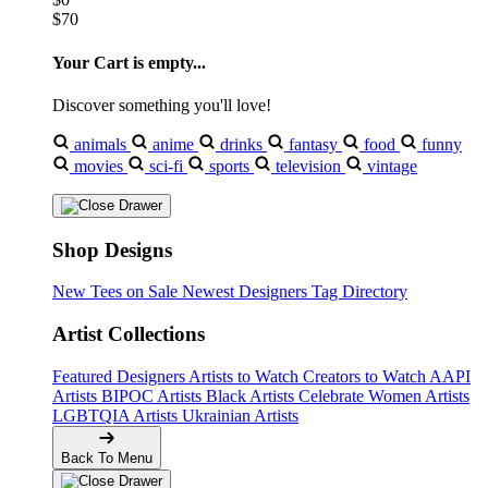
$70
Your Cart is empty...
Discover something you'll love!
animals
anime
drinks
fantasy
food
funny
movies
sci-fi
sports
television
vintage
Shop Designs
New Tees on Sale
Newest Designers
Tag Directory
Artist Collections
Featured Designers
Artists to Watch
Creators to Watch
AAPI
Artists
BIPOC Artists
Black Artists
Celebrate Women Artists
LGBTQIA Artists
Ukrainian Artists
Back To Menu