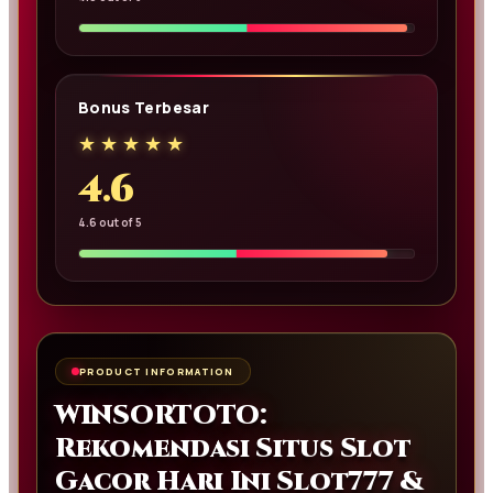
Bonus Terbesar
★★★★★
4.6
4.6 out of 5
PRODUCT INFORMATION
WINSORTOTO:
Rekomendasi Situs Slot
Gacor Hari Ini Slot777 &