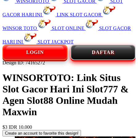
WINSORTOTO
SLOT GACOR
SLOT
GACOR HARI INI
LINK SLOT GACOR
WINSOR TOTO
SLOT ONLINE
SLOT GACOR
HARI INI
SLOT JACKPOT
LOGIN
DAFTAR
Design ID: 74165272
WINSORTOTO: Link Situs
Slot Gacor Hari Ini Slot777 &
Agen Slot88 Online Mudah
Maxwin
$3
IDR 10.000
Create an account to favorite this design!