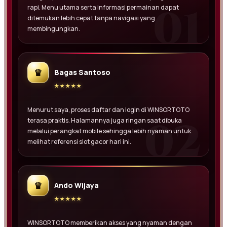
rapi. Menu utama serta informasi permainan dapat
ditemukan lebih cepat tanpa navigasi yang
membingungkan.
Bagas Santoso
Menurut saya, proses daftar dan login di WINSORTOTO
terasa praktis. Halamannya juga ringan saat dibuka
melalui perangkat mobile sehingga lebih nyaman untuk
melihat referensi slot gacor hari ini.
Ando Wijaya
WINSORTOTO memberikan akses yang nyaman dengan