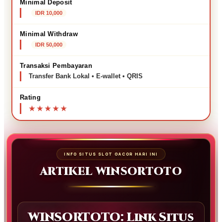
Minimal Deposit
IDR 10,000
Minimal Withdraw
IDR 50,000
Transaksi Pembayaran
Transfer Bank Lokal • E-wallet • QRIS
Rating
ARTIKEL WINSORTOTO
WINSORTOTO: Link Situs