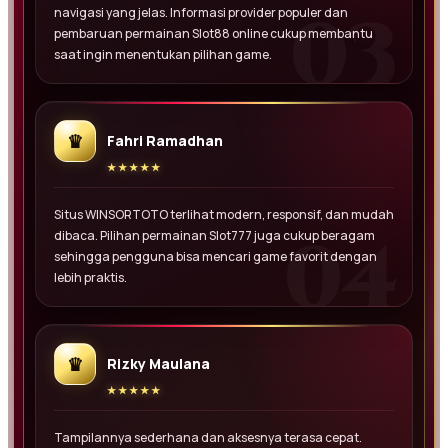
navigasi yang jelas. Informasi provider populer dan
pembaruan permainan Slot88 online cukup membantu
saat ingin menentukan pilihan game.
Fahri Ramadhan
Situs WINSORTOTO terlihat modern, responsif, dan mudah
dibaca. Pilihan permainan Slot777 juga cukup beragam
sehingga pengguna bisa mencari game favorit dengan
lebih praktis.
Rizky Maulana
Tampilannya sederhana dan aksesnya terasa cepat.