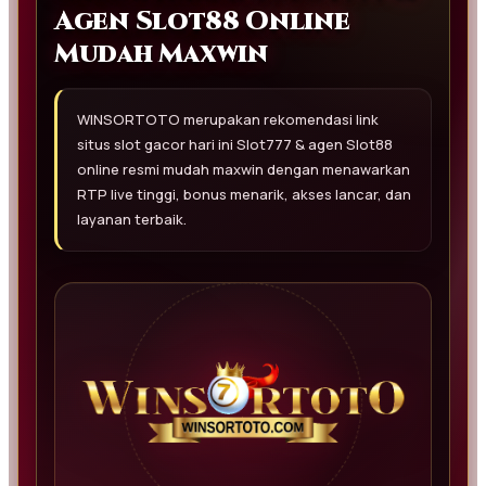
Agen Slot88 Online
Mudah Maxwin
WINSORTOTO merupakan rekomendasi link
situs slot gacor hari ini Slot777 & agen Slot88
online resmi mudah maxwin dengan menawarkan
RTP live tinggi, bonus menarik, akses lancar, dan
layanan terbaik.