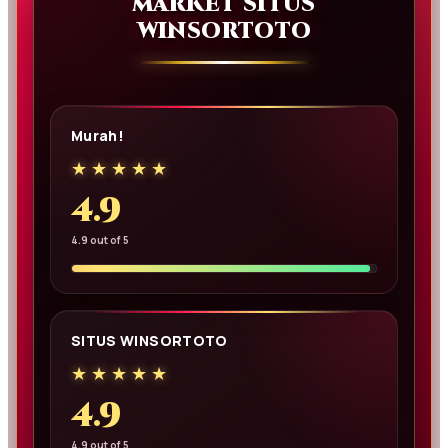
MARKET SITUS
WINSORTOTO
Murah!
★★★★★
4.9
4.9 out of 5
SITUS WINSORTOTO
★★★★★
4.9
4.9 out of 5