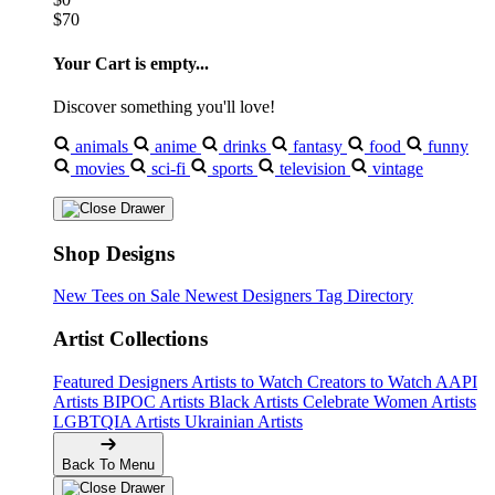
$70
Your Cart is empty...
Discover something you'll love!
animals
anime
drinks
fantasy
food
funny
movies
sci-fi
sports
television
vintage
Shop Designs
New Tees on Sale
Newest Designers
Tag Directory
Artist Collections
Featured Designers
Artists to Watch
Creators to Watch
AAPI
Artists
BIPOC Artists
Black Artists
Celebrate Women Artists
LGBTQIA Artists
Ukrainian Artists
Back To Menu