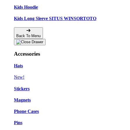
Kids Hoodie
Kids Long Sleeve SITUS WINSORTOTO
Back To Menu
Accessories
Hats
New!
Stickers
Magnets
Phone Cases
Pins