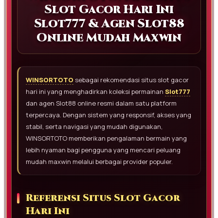
Slot Gacor Hari Ini
Slot777 & Agen Slot88
Online Mudah Maxwin
WINSORTOTO
sebagai rekomendasi situs slot gacor
hari ini yang menghadirkan koleksi permainan
Slot777
dan agen Slot88 online resmi dalam satu platform
terpercaya. Dengan sistem yang responsif, akses yang
stabil, serta navigasi yang mudah digunakan,
WINSORTOTO memberikan pengalaman bermain yang
lebih nyaman bagi pengguna yang mencari peluang
mudah maxwin melalui berbagai provider populer.
Referensi Situs Slot Gacor
Hari Ini