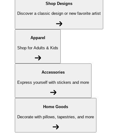
Shop Designs
Discover a classic design or new favorite artist
Apparel
Shop for Adults & Kids
Accessories
Express yourself with stickers and more
Home Goods
Decorate with pillows, tapestries, and more