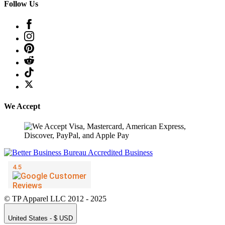
Follow Us
We Accept
© TP Apparel LLC 2012 - 2025
United States - $ USD