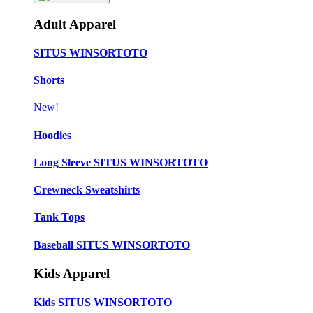
Adult Apparel
SITUS WINSORTOTO
Shorts
New!
Hoodies
Long Sleeve SITUS WINSORTOTO
Crewneck Sweatshirts
Tank Tops
Baseball SITUS WINSORTOTO
Kids Apparel
Kids SITUS WINSORTOTO