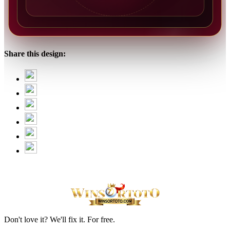
Share this design:
Don't love it? We'll fix it. For free.