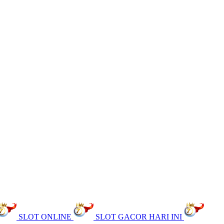
SLOT ONLINE
SLOT GACOR HARI INI