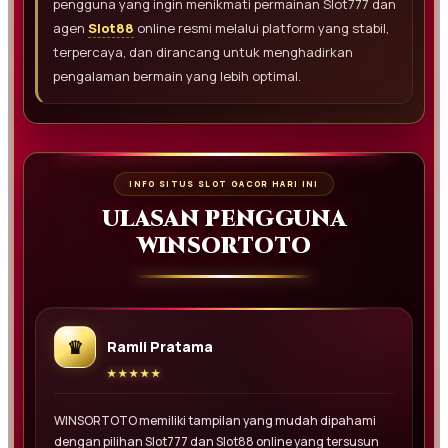
pengguna yang ingin menikmati permainan Slot777 dan
agen
Slot88
online resmi melalui platform yang stabil,
terpercaya, dan dirancang untuk menghadirkan
pengalaman bermain yang lebih optimal.
ULASAN PENGGUNA
WINSORTOTO
Ramli Pratama
WINSORTOTO memiliki tampilan yang mudah dipahami
dengan pilihan Slot777 dan Slot88 online yang tersusun