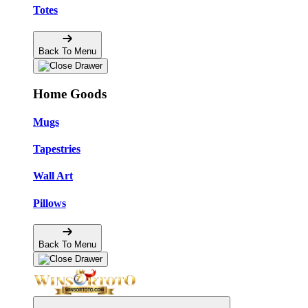
Totes
Back To Menu
Home Goods
Mugs
Tapestries
Wall Art
Pillows
Back To Menu