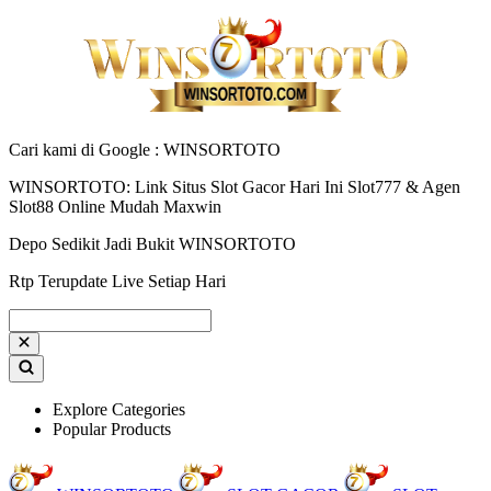
Cari kami di Google : WINSORTOTO
WINSORTOTO: Link Situs Slot Gacor Hari Ini Slot777 & Agen
Slot88 Online Mudah Maxwin
Depo Sedikit Jadi Bukit WINSORTOTO
Rtp Terupdate Live Setiap Hari
Explore Categories
Popular Products