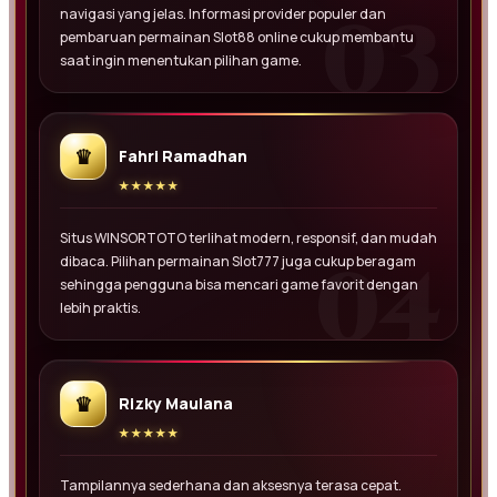
navigasi yang jelas. Informasi provider populer dan
pembaruan permainan Slot88 online cukup membantu
saat ingin menentukan pilihan game.
Fahri Ramadhan
Situs WINSORTOTO terlihat modern, responsif, dan mudah
dibaca. Pilihan permainan Slot777 juga cukup beragam
sehingga pengguna bisa mencari game favorit dengan
lebih praktis.
Rizky Maulana
Tampilannya sederhana dan aksesnya terasa cepat.