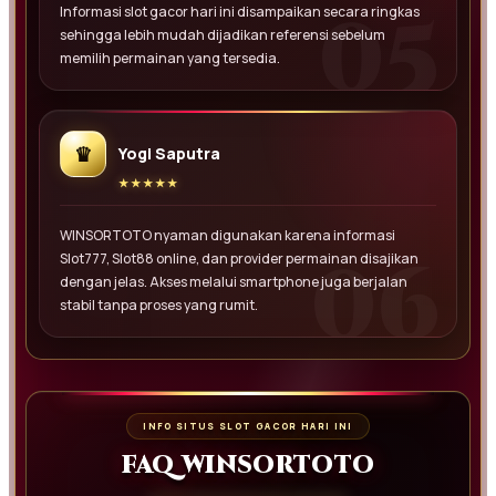
Informasi slot gacor hari ini disampaikan secara ringkas
sehingga lebih mudah dijadikan referensi sebelum
memilih permainan yang tersedia.
Yogi Saputra
WINSORTOTO nyaman digunakan karena informasi
Slot777, Slot88 online, dan provider permainan disajikan
dengan jelas. Akses melalui smartphone juga berjalan
stabil tanpa proses yang rumit.
FAQ WINSORTOTO