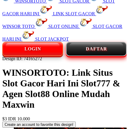
WINSORTOTO
SLOT GACOR
SLOT
GACOR HARI INI
LINK SLOT GACOR
WINSOR TOTO
SLOT ONLINE
SLOT GACOR
HARI INI
SLOT JACKPOT
LOGIN
DAFTAR
Design ID: 74165272
WINSORTOTO: Link Situs
Slot Gacor Hari Ini Slot777 &
Agen Slot88 Online Mudah
Maxwin
$3
IDR 10.000
Create an account to favorite this design!