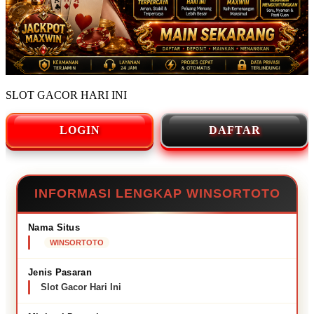
SLOT GACOR HARI INI
LOGIN
DAFTAR
INFORMASI LENGKAP WINSORTOTO
Nama Situs
WINSORTOTO
Jenis Pasaran
Slot Gacor Hari Ini