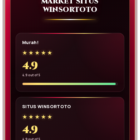
MARKET SITUS
WINSORTOTO
Murah!
★★★★★
4.9
4.9 out of 5
SITUS WINSORTOTO
★★★★★
4.9
4.9 out of 5