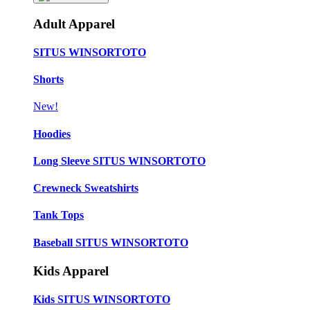
Adult Apparel
SITUS WINSORTOTO
Shorts
New!
Hoodies
Long Sleeve SITUS WINSORTOTO
Crewneck Sweatshirts
Tank Tops
Baseball SITUS WINSORTOTO
Kids Apparel
Kids SITUS WINSORTOTO