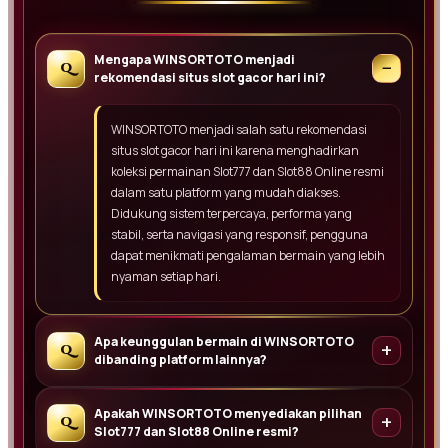
Mengapa WINSORTOTO menjadi
rekomendasi situs slot gacor hari ini?
WINSORTOTO menjadi salah satu rekomendasi
situs slot gacor hari ini karena menghadirkan
koleksi permainan Slot777 dan Slot88 Online resmi
dalam satu platform yang mudah diakses.
Didukung sistem terpercaya, performa yang
stabil, serta navigasi yang responsif, pengguna
dapat menikmati pengalaman bermain yang lebih
nyaman setiap hari.
Apa keunggulan bermain di WINSORTOTO
dibanding platform lainnya?
Apakah WINSORTOTO menyediakan pilihan
Slot777 dan Slot88 Online resmi?