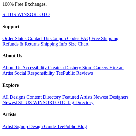
100% Free Exchanges.
SITUS WINSORTOTO
Support
Order Status
Contact Us
Coupon Codes
FAQ
Free Shipping
Refunds & Returns
Shipping Info
Size Chart
About Us
About Us
Accessibility
Create a Dashery Store
Careers
Hire an
Artist
Social Responsibility
TeePublic Reviews
Explore
All Designs
Content Directory
Featured Artists
Newest Designers
Newest SITUS WINSORTOTO
Tag Directory
Artists
Artist Signup
Design Guide
TeePublic Blog