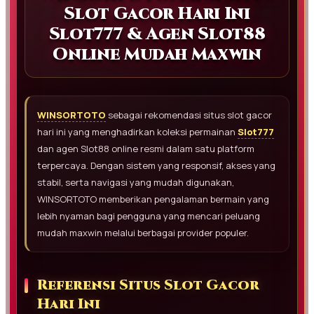
Slot Gacor Hari Ini
Slot777 & Agen Slot88
Online Mudah Maxwin
WINSORTOTO
sebagai rekomendasi situs slot gacor
hari ini yang menghadirkan koleksi permainan
Slot777
dan agen Slot88 online resmi dalam satu platform
terpercaya. Dengan sistem yang responsif, akses yang
stabil, serta navigasi yang mudah digunakan,
WINSORTOTO memberikan pengalaman bermain yang
lebih nyaman bagi pengguna yang mencari peluang
mudah maxwin melalui berbagai provider populer.
Referensi Situs Slot Gacor
Hari Ini