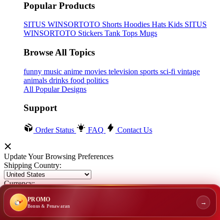
Popular Products
SITUS WINSORTOTO
Shorts
Hoodies
Hats
Kids SITUS
WINSORTOTO
Stickers
Tank Tops
Mugs
Browse All Topics
funny
music
anime
movies
television
sports
sci-fi
vintage
animals
drinks
food
politics
All Popular Designs
Support
Order Status
FAQ
Contact Us
Update Your Browsing Preferences
Shipping Country:
Currency:
PROMO
→
Bonus & Penawaran
Cancel