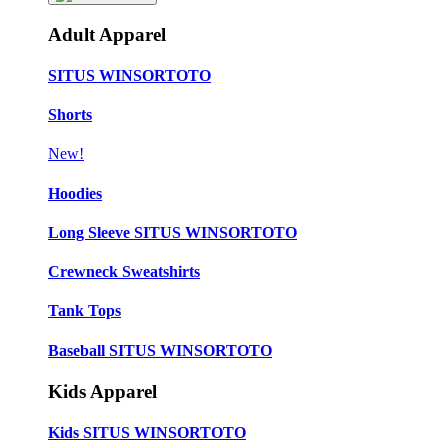
Adult Apparel
SITUS WINSORTOTO
Shorts
New!
Hoodies
Long Sleeve SITUS WINSORTOTO
Crewneck Sweatshirts
Tank Tops
Baseball SITUS WINSORTOTO
Kids Apparel
Kids SITUS WINSORTOTO