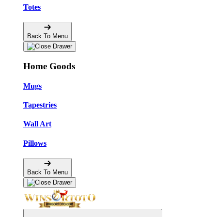
Totes
Back To Menu
Home Goods
Mugs
Tapestries
Wall Art
Pillows
Back To Menu