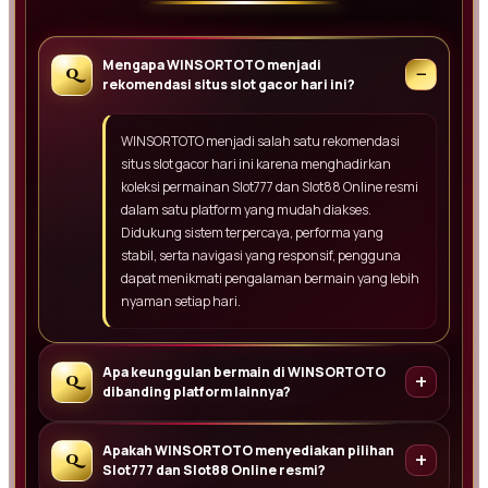
Mengapa WINSORTOTO menjadi
rekomendasi situs slot gacor hari ini?
WINSORTOTO menjadi salah satu rekomendasi
situs slot gacor hari ini karena menghadirkan
koleksi permainan Slot777 dan Slot88 Online resmi
dalam satu platform yang mudah diakses.
Didukung sistem terpercaya, performa yang
stabil, serta navigasi yang responsif, pengguna
dapat menikmati pengalaman bermain yang lebih
nyaman setiap hari.
Apa keunggulan bermain di WINSORTOTO
dibanding platform lainnya?
Apakah WINSORTOTO menyediakan pilihan
Slot777 dan Slot88 Online resmi?