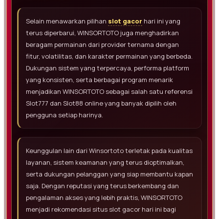
Selain menawarkan pilihan
slot gacor
hari ini yang
terus diperbarui, WINSORTOTO juga menghadirkan
beragam permainan dari provider ternama dengan
fitur, volatilitas, dan karakter permainan yang berbeda.
Dukungan sistem yang terpercaya, performa platform
yang konsisten, serta berbagai program menarik
menjadikan WINSORTOTO sebagai salah satu referensi
Slot777 dan Slot88 online yang banyak dipilih oleh
pengguna setiap harinya.
Keunggulan lain dari Winsortoto terletak pada kualitas
layanan, sistem keamanan yang terus dioptimalkan,
serta dukungan pelanggan yang siap membantu kapan
saja. Dengan reputasi yang terus berkembang dan
pengalaman akses yang lebih praktis, WINSORTOTO
menjadi rekomendasi situs slot gacor hari ini bagi