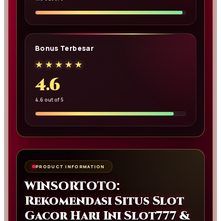
Bonus Terbesar
★★★★★
4.6
4.6 out of 5
PRODUCT INFORMATION
WINSORTOTO:
Rekomendasi Situs Slot
Gacor Hari Ini Slot777 &