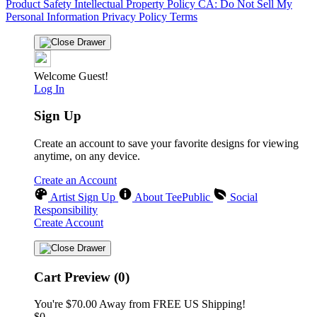
Product Safety
Intellectual Property Policy
CA: Do Not Sell My
Personal Information
Privacy Policy
Terms
Welcome Guest!
Log In
Sign Up
Create an account to save your favorite designs for viewing
anytime, on any device.
Create an Account
Artist Sign Up
About TeePublic
Social
Responsibility
Create Account
Cart Preview (0)
You're
$70.00
Away from
FREE US Shipping!
$0