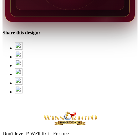
Share this design:
Don't love it? We'll fix it. For free.