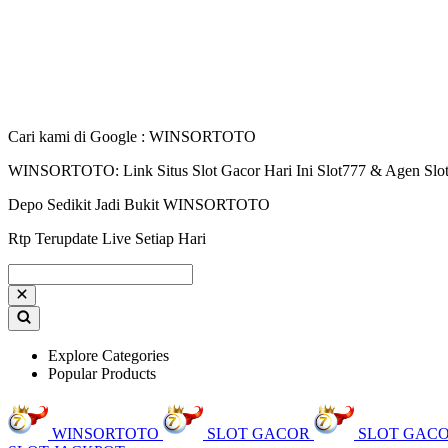
Cari kami di Google : WINSORTOTO
WINSORTOTO: Link Situs Slot Gacor Hari Ini Slot777 & Agen Sl
Depo Sedikit Jadi Bukit WINSORTOTO
Rtp Terupdate Live Setiap Hari
Explore Categories
Popular Products
WINSORTOTO
SLOT GACOR
SLOT GACO