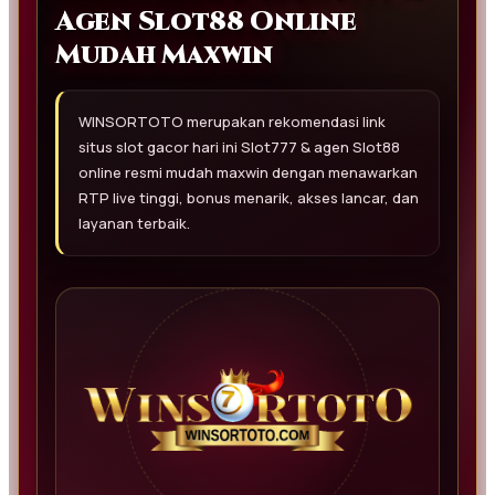
Agen Slot88 Online
Mudah Maxwin
WINSORTOTO merupakan rekomendasi link
situs slot gacor hari ini Slot777 & agen Slot88
online resmi mudah maxwin dengan menawarkan
RTP live tinggi, bonus menarik, akses lancar, dan
layanan terbaik.