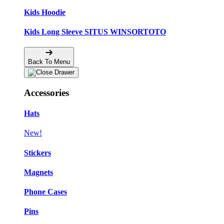
Kids Hoodie
Kids Long Sleeve SITUS WINSORTOTO
Back To Menu
Accessories
Hats
New!
Stickers
Magnets
Phone Cases
Pins