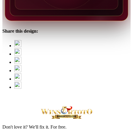
Share this design:
Don't love it? We'll fix it. For free.