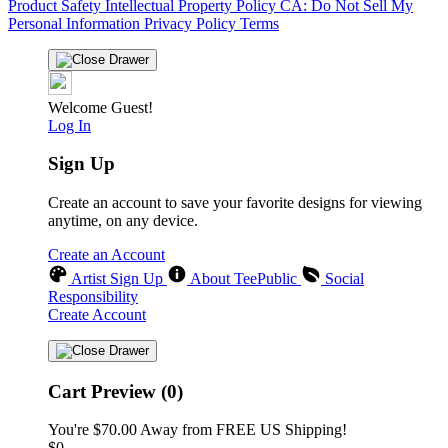
Product Safety
Intellectual Property Policy
CA: Do Not Sell My
Personal Information
Privacy Policy
Terms
Welcome Guest!
Log In
Sign Up
Create an account to save your favorite designs for viewing
anytime, on any device.
Create an Account
Artist Sign Up
About TeePublic
Social
Responsibility
Create Account
Cart Preview (0)
You're
$70.00
Away from
FREE US Shipping!
$0