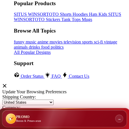
Popular Products
SITUS WINSORTOTO
Shorts
Hoodies
Hats
Kids SITUS
WINSORTOTO
Stickers
Tank Tops
Mugs
Browse All Topics
funny
music
anime
movies
television
sports
sci-fi
vintage
animals
drinks
food
politics
All Popular Designs
Support
Order Status
FAQ
Contact Us
Update Your Browsing Preferences
Shipping Country:
Currency:
PROMO
→
Bonus & Penawaran
Cancel