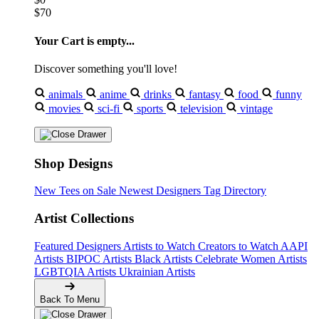
$70
Your Cart is empty...
Discover something you'll love!
animals
anime
drinks
fantasy
food
funny
movies
sci-fi
sports
television
vintage
Shop Designs
New Tees on Sale
Newest Designers
Tag Directory
Artist Collections
Featured Designers
Artists to Watch
Creators to Watch
AAPI
Artists
BIPOC Artists
Black Artists
Celebrate Women Artists
LGBTQIA Artists
Ukrainian Artists
Back To Menu