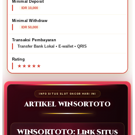
Minimal Deposit
IDR 10,000
Minimal Withdraw
IDR 50,000
Transaksi Pembayaran
Transfer Bank Lokal • E-wallet • QRIS
Rating
ARTIKEL WINSORTOTO
WINSORTOTO: Link Situs