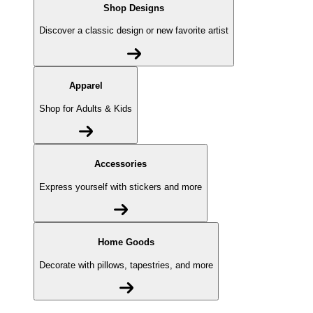
Shop Designs
Discover a classic design or new favorite artist
Apparel
Shop for Adults & Kids
Accessories
Express yourself with stickers and more
Home Goods
Decorate with pillows, tapestries, and more