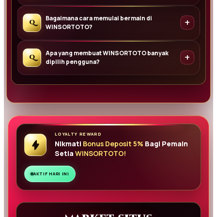
Bagaimana cara memulai bermain di
WINSORTOTO?
Apa yang membuat WINSORTOTO banyak
dipilih pengguna?
LOYALTY REWARD
Nikmati
Bonus Deposit 5%
Bagi Pemain
Setia
WINSORTOTO!
AKTIF HARI INI