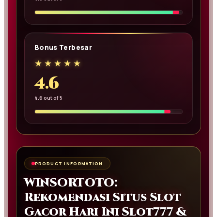
Bonus Terbesar
★★★★★
4.6
4.6 out of 5
PRODUCT INFORMATION
WINSORTOTO:
Rekomendasi Situs Slot
Gacor Hari Ini Slot777 &