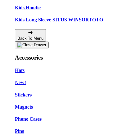
Kids Hoodie
Kids Long Sleeve SITUS WINSORTOTO
Back To Menu
Accessories
Hats
New!
Stickers
Magnets
Phone Cases
Pins