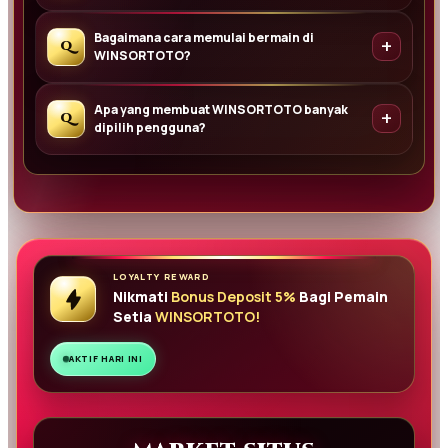
Bagaimana cara memulai bermain di
WINSORTOTO?
Apa yang membuat WINSORTOTO banyak
dipilih pengguna?
LOYALTY REWARD
Nikmati
Bonus Deposit 5%
Bagi Pemain
Setia
WINSORTOTO!
AKTIF HARI INI