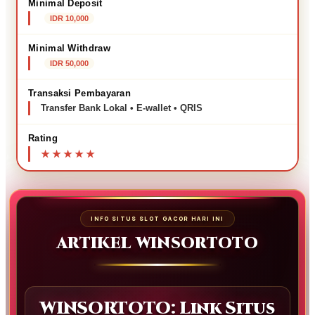
Minimal Deposit
IDR 10,000
Minimal Withdraw
IDR 50,000
Transaksi Pembayaran
Transfer Bank Lokal • E-wallet • QRIS
Rating
ARTIKEL WINSORTOTO
WINSORTOTO: Link Situs