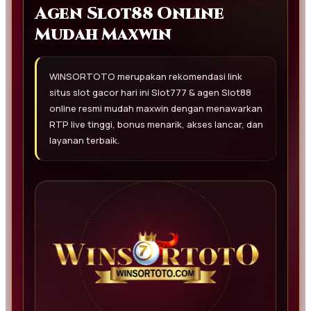
Agen Slot88 Online
Mudah Maxwin
WINSORTOTO merupakan rekomendasi link
situs slot gacor hari ini Slot777 & agen Slot88
online resmi mudah maxwin dengan menawarkan
RTP live tinggi, bonus menarik, akses lancar, dan
layanan terbaik.