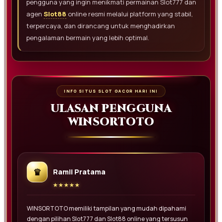
pengguna yang ingin menikmati permainan Slot777 dan
agen
Slot88
online resmi melalui platform yang stabil,
terpercaya, dan dirancang untuk menghadirkan
pengalaman bermain yang lebih optimal.
ULASAN PENGGUNA
WINSORTOTO
Ramli Pratama
WINSORTOTO memiliki tampilan yang mudah dipahami
dengan pilihan Slot777 dan Slot88 online yang tersusun