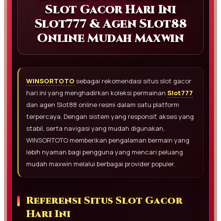
Slot Gacor Hari Ini
Slot777 & Agen Slot88
Online Mudah Maxwin
WINSORTOTO
sebagai rekomendasi situs slot gacor
hari ini yang menghadirkan koleksi permainan
Slot777
dan agen Slot88 online resmi dalam satu platform
terpercaya. Dengan sistem yang responsif, akses yang
stabil, serta navigasi yang mudah digunakan,
WINSORTOTO memberikan pengalaman bermain yang
lebih nyaman bagi pengguna yang mencari peluang
mudah maxwin melalui berbagai provider populer.
Referensi Situs Slot Gacor
Hari Ini