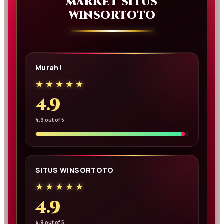
MARKET SITUS
WINSORTOTO
Murah!
★★★★★
4.9
4.9 out of 5
SITUS WINSORTOTO
★★★★★
4.9
4.9 out of 5