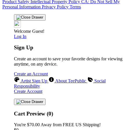
Product Safety
Intellectual Property Policy
CA: Do Not Sell My
Personal Information
Privacy Policy
Terms
Welcome Guest!
Log In
Sign Up
Create an account to save your favorite designs for viewing
anytime, on any device.
Create an Account
Artist Sign Up
About TeePublic
Social
Responsibility
Create Account
Cart Preview (0)
You're
$70.00
Away from
FREE US Shipping!
$0