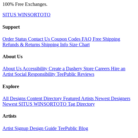
100% Free Exchanges.
SITUS WINSORTOTO
Support
Order Status
Contact Us
Coupon Codes
FAQ
Free Shipping
Refunds & Returns
Shipping Info
Size Chart
About Us
About Us
Accessibility
Create a Dashery Store
Careers
Hire an
Artist
Social Responsibility
TeePublic Reviews
Explore
All Designs
Content Directory
Featured Artists
Newest Designers
Newest SITUS WINSORTOTO
Tag Directory
Artists
Artist Signup
Design Guide
TeePublic Blog