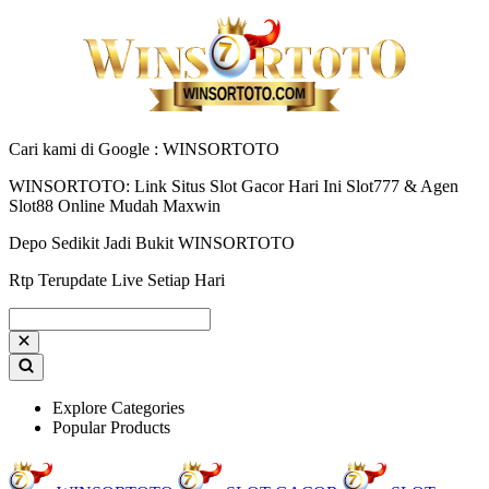
Cari kami di Google : WINSORTOTO
WINSORTOTO: Link Situs Slot Gacor Hari Ini Slot777 & Agen
Slot88 Online Mudah Maxwin
Depo Sedikit Jadi Bukit WINSORTOTO
Rtp Terupdate Live Setiap Hari
Explore Categories
Popular Products