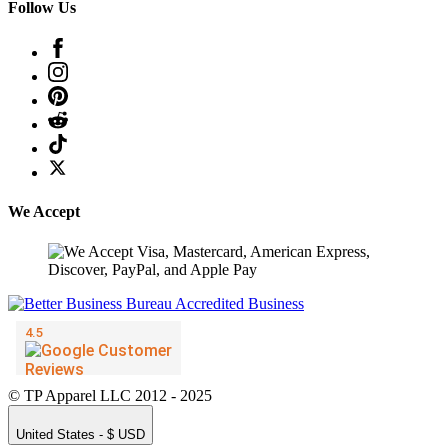
Follow Us
We Accept
© TP Apparel LLC 2012 - 2025
United States - $ USD